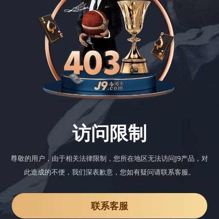
访问限制
尊敬的用户，由于相关法律限制，您所在地区无法访问J9产品，对
此造成的不便，我们深表歉意，您如有疑问请联系客服。
联系客服